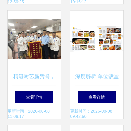
12:56:25
19:16:12
汇”破局服务升级
精湛厨艺赢赞誉，
深度解析 单位饭堂
热情服务获锦旗 华
承包价格因素与合
查看详情
查看详情
南烹饪餐饮服务团
理收费标杆——以
更新时间：2026-08-08
更新时间：2026-08-08
11:06:17
09:42:50
再获肯定
盛弘集团餐饮服务